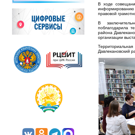
В ходе совещани
информированию
правовой грамотн
В заключитель
поблагодарила т
района Давлекано
организации выста
Территориальна
Давлекановский р