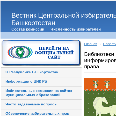
Вестник Центральной избирател
Башкортостан
Состав комиссии
Численность избирателей
Главная
Новост
Библиотеки 
информиров
права
О Республике Башкортостан
Информация о ЦИК РБ
Избирательные комиссии на сайтах
муниципальных образований
Часто задаваемые вопросы
Обеспечение избирательных прав