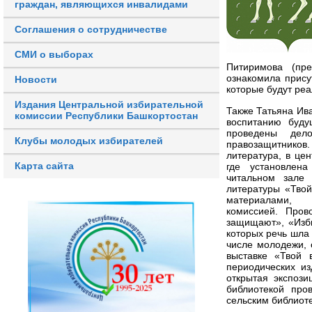
граждан, являющихся инвалидами
Соглашения о сотрудничестве
СМИ о выборах
Питиримова (пр
ознакомила прису
Новости
которые будут ре
Издания Центральной избирательной
Также Татьяна Ив
комиссии Республики Башкортостан
воспитанию буду
проведены дел
Клубы молодых избирателей
правозащитнико
литература, в це
Карта сайта
где установлена
читальном зале 
литературы «Твой
материалами, 
комиссией. Пров
защищают», «Изби
которых речь шла 
числе молодежи, 
выставке «Твой 
периодических и
открытая экспоз
библиотекой про
сельским библиот