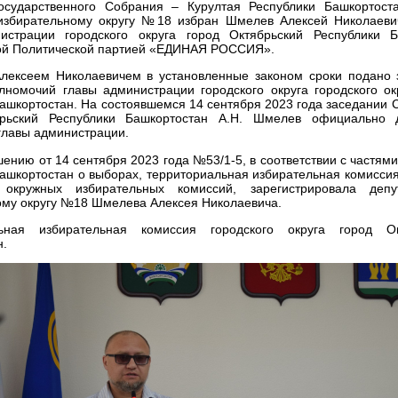
осударственного Собрания – Курултая Республики Башкортост
избирательному округу №18 избран Шмелев Алексей Николаевич
истрации городского округа город Октябрьский Республики Б
ой Политической партией «ЕДИНАЯ РОССИЯ».
ексеем Николаевичем в установленные законом сроки подано 
лномочий главы администрации городского округа городского ок
ашкортостан. На состоявшемся 14 сентября 2023 года заседании С
брьский Республики Башкортостан А.Н. Шмелев официально 
главы администрации.
ению от 14 сентября 2023 года №53/1-5, в соответствии с частями 
ашкортостан о выборах, территориальная избирательная комиссия
 окружных избирательных комиссий, зарегистрировала деп
ому округу №18 Шмелева Алексея Николаевича.
льная избирательная комиссия городского округа город Ок
н.