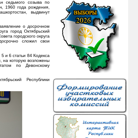
ан седьмого созыва по
, 1960 года рождения,
ашкортостан, выдвинут
заявление о досрочном
руга город Октябрьский
овета городского округа
досрочно сложил свои
5 и 6 статьи 84 Кодекса
, на которую возложены
утатом по Девонскому
тябрьский Республики