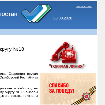
Войти на сайт
тостан
08.08.2026
округу №18
слав Старостин вручил
Октябрьский Республики
ртостан о выборах, на
ому округу № 18 выборы
дьмого созыва признаны