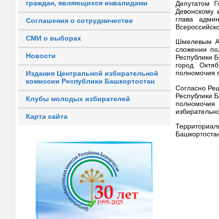
граждан, являющихся инвалидами
Депутатом Г
Девонскому 
глава админ
Соглашения о сотрудничестве
Всероссийск
СМИ о выборах
Шмелевым Ал
сложении по
Новости
Республики Б
город Октя
полномочия 
Издания Центральной избирательной
комиссии Республики Башкортостан
Согласно Реш
Республики Б
Клубы молодых избирателей
полномочия
избирательн
Карта сайта
Территориа
Башкортоста