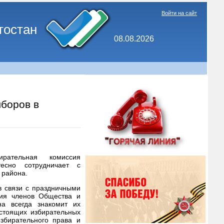
Войти на сайт
тостан
08.08.2026
боров в
рательная комиссия
есно сотрудничает с
 района.
 связи с праздничными
ния членов Общества и
а всегда знакомит их
стоящих избирательных
збирательного права и