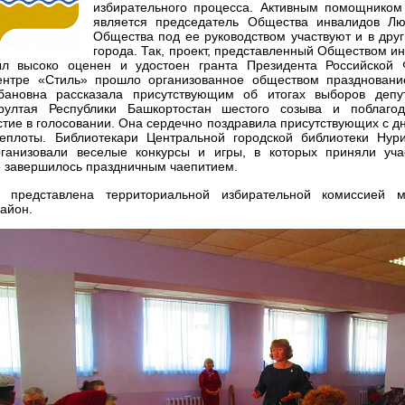
избирательного процесса. Активным помощником
является председатель Общества инвалидов Л
Общества под ее руководством участвуют и в дру
города. Так, проект, представленный Обществом и
л высоко оценен и удостоен гранта Президента Российской
ентре «Стиль» прошло организованное обществом празднован
ановна рассказала присутствующим об итогах выборов депут
рултая Республики Башкортостан шестого созыва и поблаго
стие в голосовании. Она сердечно поздравила присутствующих с д
еплоты. Библиотекари Центральной городской библиотеки Ну
ганизовали веселые конкурсы и игры, в которых приняли уча
 завершилось праздничным чаепитием.
 представлена территориальной избирательной комиссией м
айон.