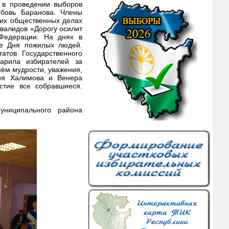
 в проведении выборов
юбовь Баранова. Члены
гих общественных делах
нвалидов «Дорогу осилит
 Федерации. На днях в
ие Дня пожилых людей.
атов Государственного
дарила избирателей за
нём мудрости, уважения,
рия Халимова и Венера
стие все собравшиеся.
униципального района