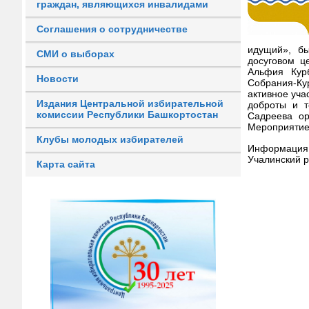
граждан, являющихся инвалидами
Соглашения о сотрудничестве
идущий», бы
СМИ о выборах
досуговом ц
Альфия Курб
Новости
Собрания-Ку
активное уча
Издания Центральной избирательной
доброты и т
комиссии Республики Башкортостан
Садреева ор
Мероприятие
Клубы молодых избирателей
Информация
Учалинский р
Карта сайта