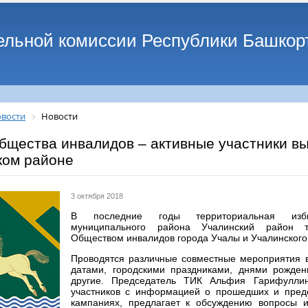
ельной комиссии Республики Башкор
вости
Новости
бщества инвалидов – активные участники вы
ком районе
3 октября 2018
В последние годы территориальная изби
муниципального района Учалинский район т
Обществом инвалидов города Учалы и Учалинского
Проводятся различные совместные мероприятия в
датами, городскими праздниками, днями рожде
другие. Председатель ТИК Альфия Гарифуллин
участников с информацией о прошедших и пред
кампаниях, предлагает к обсуждению вопросы и