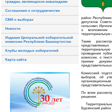
граждан, являющихся инвалидами
Соглашения о сотрудничестве
район Республики
СМИ о выборах
депутатов Совето
сельсовет, Иргизл
Новости
о возложении 
территориальную 
Издания Центральной избирательной
Также рассмот
комиссии Республики Башкортостан
представляемы
территориальну
Клубы молодых избирателей
проведения публ
комиссии, о текс
Карта сайта
приеме докуме
представительных
Комиссией подго
выборов, об ут
организационн
представительных
По всем рассмот
решения.
Территориальна
Бурзянский район