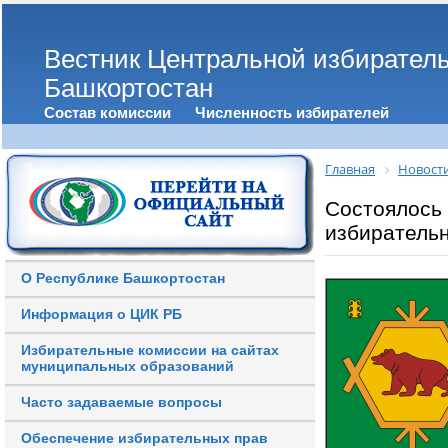
Вестник Центральной избирател
Башкортостан
Состав комиссии
Численность избирателей
Главная
Новост
Состоялось
избирательн
О Республике Башкортостан
Информация о ЦИК РБ
Избирательные комиссии на сайтах
муниципальных образований
Часто задаваемые вопросы
Обеспечение избирательных прав