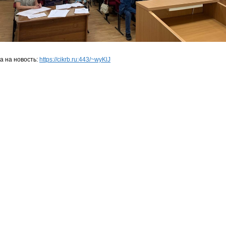
а на новость:
https://cikrb.ru:443/~wyKlJ