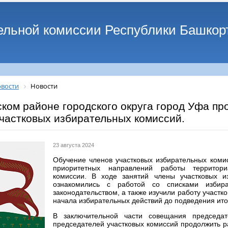
ельной комиссии Республики Башкор
вости
Новости
ком районе городского округа город Уфа пр
частковых избирательных комиссий.
23 августа 2024
Обучение членов участковых избирательных коми
приоритетных направлений работы территори
комиссии. В ходе занятий члены участковых и
ознакомились с работой со списками избира
законодательством, а также изучили работу участк
начала избирательных действий до подведения ито
В заключительной части совещания председат
председателей участковых комиссий продолжить р