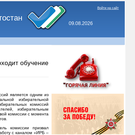
Войти на сайт
тостан
09.08.2026
оходит обучение
ссий является одним из
альной избирательной
збирательных комиссий
телей, избирательным
овой комиссии с момента
гов.
ель комиссии призвал
аботу с каналом «ИРБ –