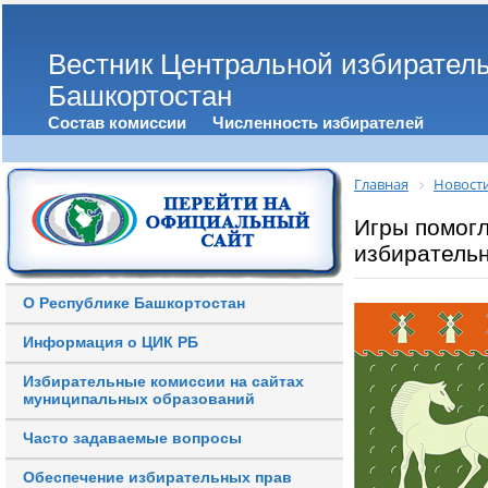
Вестник Центральной избирател
Башкортостан
Состав комиссии
Численность избирателей
Главная
Новост
Игры помогл
избирательн
О Республике Башкортостан
Информация о ЦИК РБ
Избирательные комиссии на сайтах
муниципальных образований
Часто задаваемые вопросы
Обеспечение избирательных прав