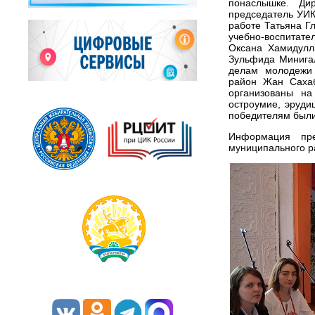
понаслышке. Ди
председатель УИК
работе Татьяна Г
учебно-воспитат
Оксана Хамидулл
Зульфида Минигал
делам молодежи 
район Жан Саха
организованы на
остроумие, эруди
победителям были
Информация пре
муниципального р