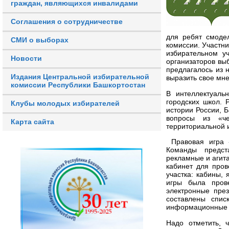
граждан, являющихся инвалидами
Соглашения о сотрудничестве
для ребят смоде
СМИ о выборах
комиссии. Участни
избирательном уч
Новости
организаторов вы
предлагалось из 
Издания Центральной избирательной
выразить свое мн
комиссии Республики Башкортостан
В интеллектуаль
городских школ. 
Клубы молодых избирателей
истории России, 
вопросы из «че
Карта сайта
территориальной 
Правовая игра 
Команды предст
рекламные и агит
кабинет для пров
участка: кабины,
игры была прове
электронные пре
составлены спис
информационные л
Надо отметить, 