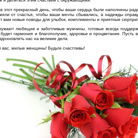
и и делиться этим счастьем с окружающими.
в этот прекрасный день, чтобы ваши сердца были наполнены рад
сияли от счастья, чтобы ваши мечты сбывались, а надежды оправ
т вам новые поводы для улыбок, комплименты и приятные сюрпри
кружают любящие и заботливые мужчины, готовые всегда поддержа
будет гармония и благополучие, здоровье и процветание. Пусть 
дохновлять нас на великие дела.
 вас, милые женщины! Будьте счастливы!