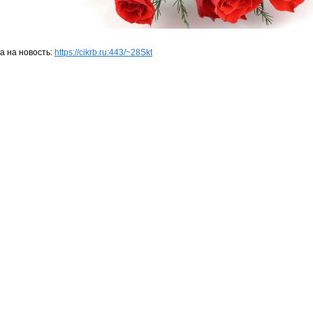
а на новость:
https://cikrb.ru:443/~28Skt