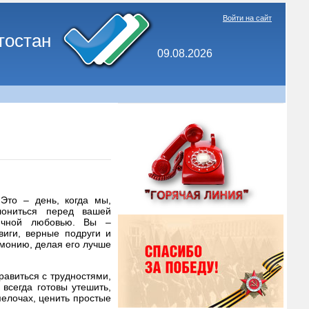
Войти на сайт
тостан
09.08.2026
Это – день, когда мы,
лониться перед вашей
ничной любовью. Вы –
виги, верные подруги и
рмонию, делая его лучше
авиться с трудностями,
всегда готовы утешить,
мелочах, ценить простые