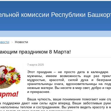
ельной комиссии Республики Башкор
вости
Новости
пающим праздником 8 Марта!
7 марта 2025
Этот праздник – не просто дата в календаре. 
мужчины, имеем возможность еще раз прек
мудростью, красотой, силой духа и безгра
хранительницы очага, вдохновительницы на под
нежные матери. Вы несете в мир свет, добро и га
и прекраснее.
Ваша чуткость, ваше понимание помогают нам спр
а поддержки дают нам силы идти вперед. Ваши заботливые руки 
 наполнены теплом и состраданием. Вы умеете видеть красоту в 