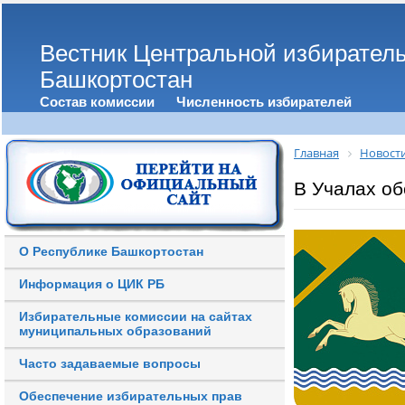
Вестник Центральной избирател
Башкортостан
Состав комиссии
Численность избирателей
Главная
Новост
В Учалах об
О Республике Башкортостан
Информация о ЦИК РБ
Избирательные комиссии на сайтах
муниципальных образований
Часто задаваемые вопросы
Обеспечение избирательных прав