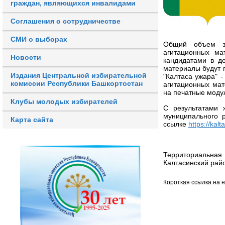
граждан, являющихся инвалидами
Соглашения о сотрудничестве
СМИ о выборах
Общий объем за
агитационных ма
Новости
кандидатами в д
материалы будут п
Издания Центральной избирательной
"Калтаса ужара" -
комиссии Республики Башкортостан
агитационных мат
на печатные моду
Клубы молодых избирателей
С результатами 
муниципального 
Карта сайта
ссылке
https://kalt
Территориальна
Калтасинский рай
Короткая ссылка на 