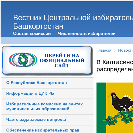
Вестник Центральной избирател
Башкортостан
Состав комиссии
Численность избирателей
Главная
Новост
В Калтасин
распределе
О Республике Башкортостан
Информация о ЦИК РБ
Избирательные комиссии на сайтах
муниципальных образований
Часто задаваемые вопросы
Обеспечение избирательных прав