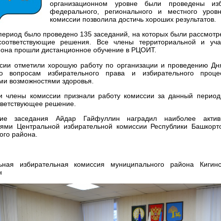
организационном уровне были проведены из
федерального, регионального и местного уров
комиссии позволила достичь хороших результатов.
период было проведено 135 заседаний, на которых были рассмотр
оответствующие решения. Все члены территориальной и уча
йона прошли дистанционное обучение в РЦОИТ.
сии отметили хорошую работу по организации и проведению Дня
по вопросам избирательного права и избирательного проц
ми возможностями здоровья.
и члены комиссии признали работу комиссии за данный период
тветствующее решение.
ие заседания Айдар Гайфуллин наградил наиболее актив
тями Центральной избирательной комиссии Республики Башкорт
ого района.
ьная избирательная комиссия муниципального района Кигин
н