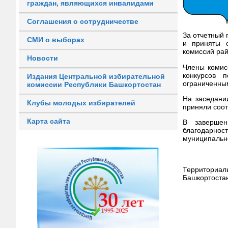
граждан, являющихся инвалидами
Соглашения о сотрудничестве
За отчетный 
СМИ о выборах
и приняты с
комиссий ра
Новости
Члены комис
конкурсов 
Издания Центральной избирательной
ограниченны
комиссии Республики Башкортостан
На заседани
Клубы молодых избирателей
приняли соо
Карта сайта
В завершен
благодарнос
муниципальн
Территориал
Башкортоста