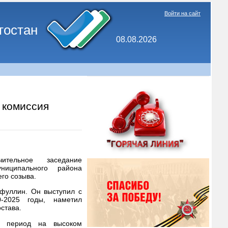
Войти на сайт
тостан
08.08.2026
 комиссия
ительное заседание
униципального района
го созыва.
фуллин. Он выступил с
-2025 годы, наметил
става.
от период на высоком