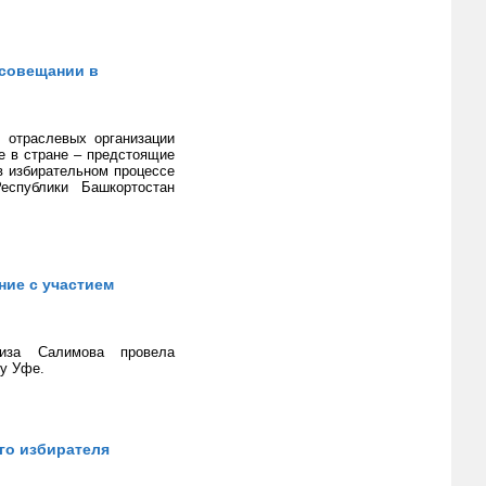
 совещании в
 отраслевых организации
е в стране – предстоящие
в избирательном процессе
еспублики Башкортостан
ие с участием
физа Салимова провела
у Уфе.
го избирателя