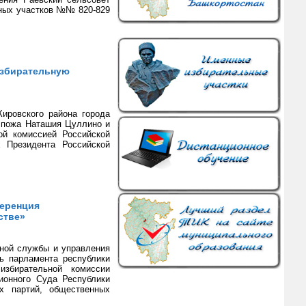
ных участков №№ 820-829
избирательную
ировского района города
спожа Наташия Цуллино и
ой комиссией Российской
 Президента Российской
ференция
стве»
нной службы и управления
ь парламента республики
избирательной комиссии
ионного Суда Республики
их партий, общественных