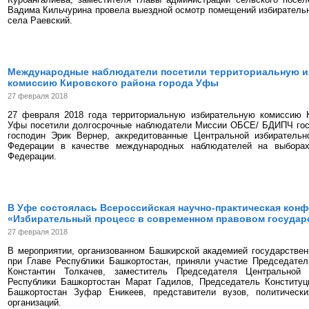
Вадима Кильчурина провела выездной осмотр помещений избиратель
села Раевский.
Международные наблюдатели посетили территориальную 
комиссию Кировского района города Уфы
27 февраля 2018
27 февраля 2018 года территориальную избирательную комиссию К
Уфы посетили долгосрочные наблюдатели Миссии ОБСЕ/ БДИПЧ го
господин Эрик Вернер, аккредитованные Центральной избирательн
Федерации в качестве международных наблюдателей на выборах
Федерации.
В Уфе состоялась Всероссийская научно-практическая кон
«Избирательный процесс в современном правовом государ
27 февраля 2018
В мероприятии, организованном Башкирской академией государстве
при Главе Республики Башкортостан, приняли участие Председател
Константин Толкачев, заместитель Председателя Центральной 
Республики Башкортостан Марат Гадилов, Председатель Конституц
Башкортостан Зуфар Еникеев, представители вузов, политическ
организаций.