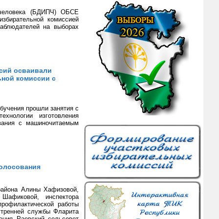
 человека (БДИПЧ) ОБСЕ
избирательной комиссией
наблюдателей на выборах
ссий осваивали
ьной комиссии с
обучения прошли занятия с
ехнологии изготовления
ования с машиночитаемым
голосования
района Алины Хафизовой,
 Шафиковой, инспектора
профилактической работы
утренней службы Фларита
ения Раевский сельсовет