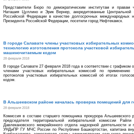
Представители Бюро по демократическим институтам и правам
Наташия Цуллино и Эрик Вернер, аккредитованные Центральной 
Российской Федерации в качестве долгосрочных международных 
Президента Российской Федерации, посетили город Нефтекамск.
В городе Салавате члены участковых избирательных коми
технологию изготовления протокола участковой избирател
машиночитаемым кодом
28 февраля 2018
В городе Салавате 27 февраля 2018 года в соответствии с графиком 
членами участковых избирательных комиссий по применению т
протоколов участковых избирательных комиссий об итогах голос
кодом.
В Альшеевском районе началась проверка помещений для 
28 февраля 2018
Комиссия в составе старшего помощника прокурора Альшеевского 
председателя территориальной избирательной комиссии Райли
Давлекановского межрайонного отдела надзорной деятельности и 
УНДиПР ГУ МЧС России по Республике Башкортостан, капитана вн
Курбангалиева, заместителя главы администрации сельского посел