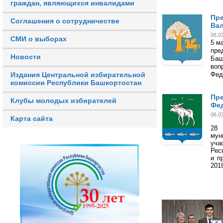
граждан, являющихся инвалидами
Пре
Соглашения о сотрудничестве
Вал
06.0
СМИ о выборах
5 м
пре
Новости
Баш
воп
Фед
Издания Центральной избирательной
комиссии Республики Башкортостан
Пре
Клубы молодых избирателей
Фе
06.0
Карта сайта
28
мун
уча
Рес
и п
201