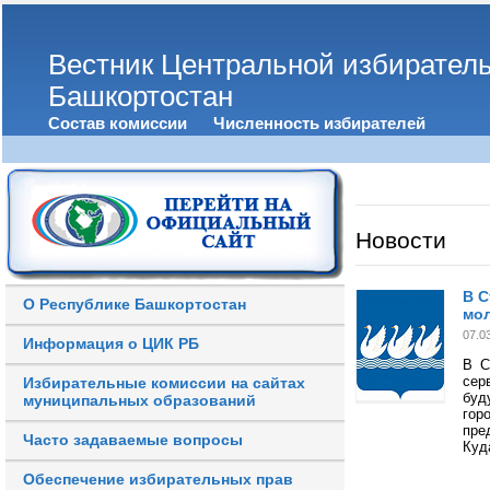
Вестник Центральной избирател
Башкортостан
Состав комиссии
Численность избирателей
Новости
В С
О Республике Башкортостан
мол
07.0
Информация о ЦИК РБ
В С
сер
Избирательные комиссии на сайтах
буд
муниципальных образований
гор
пре
Часто задаваемые вопросы
Куд
Обеспечение избирательных прав