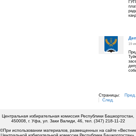
ГУП
пла
рад
кан
Деп
19 и
Пр
Туй
зас
деп
соб
Страницы:
Пред.
След.
Центральная избирательная комиссия Республики Башкортостан,
450008, г. Уфа, ул. Заки Валиди, 46, тел. (347) 218-11-22
©При использовании материалов, размещенных на сайте «Вестник
Центральной избирательной комиссии Республики Башкортостан»,