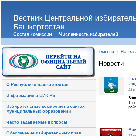
Вестник Центральной избирател
Башкортостан
Состав комиссии
Численность избирателей
Главная
Новост
Новости
На 
кан
О Республике Башкортостан
22 и
Информация о ЦИК РБ
Зав
15-
Избирательные комиссии на сайтах
рай
муниципальных образований
Часто задаваемые вопросы
Вн
Обеспечение избирательных прав
19 и