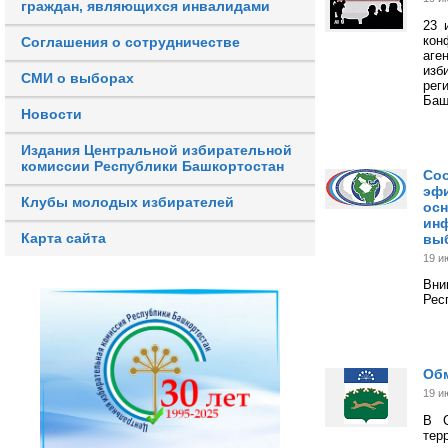
граждан, являющихся инвалидами
23 
кон
Соглашения о сотрудничестве
аге
изб
СМИ о выборах
рег
Баш
Новости
Издания Центральной избирательной
комиссии Республики Башкортостан
Соо
эфи
Клубы молодых избирателей
осн
инф
Карта сайта
выб
19 и
Вни
Рес
Об
19 и
В С
тер