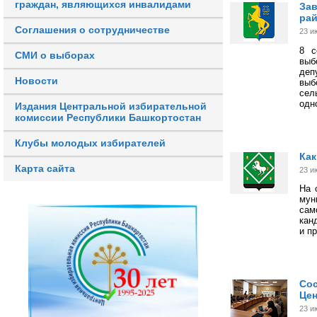
граждан, являющихся инвалидами
Зав
ра
Соглашения о сотрудничестве
23 и
8 с
СМИ о выборах
выб
деп
Новости
выб
сел
одн
Издания Центральной избирательной
комиссии Республики Башкортостан
Клубы молодых избирателей
Как
Карта сайта
23 и
На 
мун
сам
кан
и п
Сос
Це
23 и