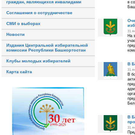
граждан, являющихся инвалидами
в с
Баш
Соглашения о сотрудничестве
Оче
СМИ о выборах
изб
31 я
Новости
На 
уча
Издания Центральной избирательной
пре
комиссии Республики Башкортостан
ком
Клубы молодых избирателей
В Б
31 я
Карта сайта
В б
акт
пре
адм
орг
пре
Бел
В Б
пр
31 я
Пре