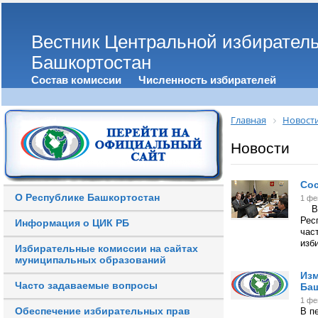
Вестник Центральной избирател
Башкортостан
Состав комиссии
Численность избирателей
Главная
Новост
Новости
Сос
О Республике Башкортостан
1 фе
В п
Рес
Информация о ЦИК РБ
час
изб
Избирательные комиссии на сайтах
муниципальных образований
Изм
Часто задаваемые вопросы
Ба
1 фе
Обеспечение избирательных прав
В п