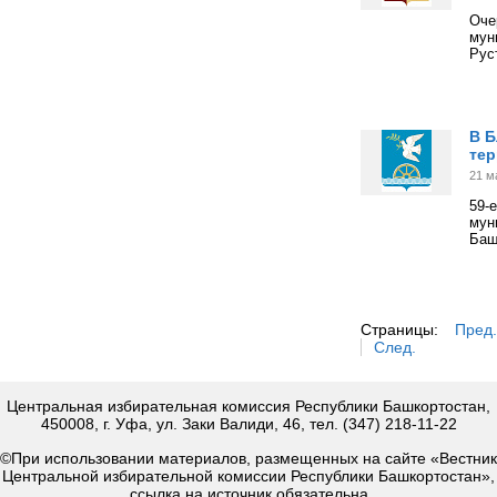
Оче
мун
Рус
В Б
тер
21 м
59-
мун
Баш
Страницы:
Пред.
След.
Центральная избирательная комиссия Республики Башкортостан,
450008, г. Уфа, ул. Заки Валиди, 46, тел. (347) 218-11-22
©При использовании материалов, размещенных на сайте «Вестник
Центральной избирательной комиссии Республики Башкортостан»,
ссылка на источник обязательна