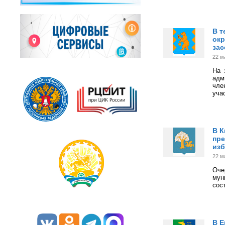
В т
окр
зас
22 м
На 
адм
чле
уча
В К
пр
из
22 м
Оче
мун
сос
В Е