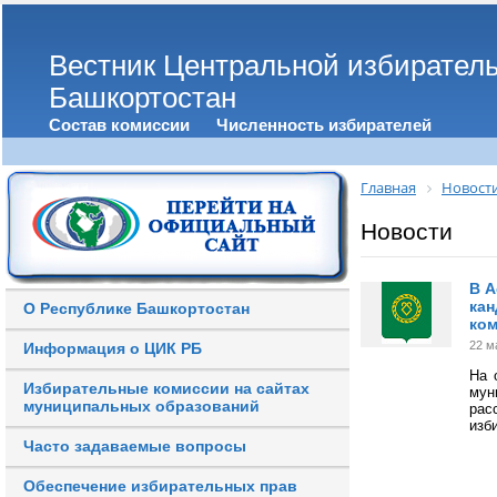
Вестник Центральной избирател
Башкортостан
Состав комиссии
Численность избирателей
Главная
Новост
Новости
В А
кан
О Республике Башкортостан
ко
22 м
Информация о ЦИК РБ
На 
Избирательные комиссии на сайтах
мун
муниципальных образований
рас
изб
Часто задаваемые вопросы
Обеспечение избирательных прав