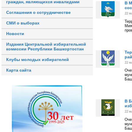
граждан, являющихся инвалидами
В 
сос
Соглашения о сотрудничестве
22 м
Тер
СМИ о выборах
Мия
про
Новости
Издания Центральной избирательной
комиссии Республики Башкортостан
Тер
рай
Клубы молодых избирателей
22 м
Карта сайта
Оче
му
Баш
В Б
изб
22 м
Оче
мун
Баш