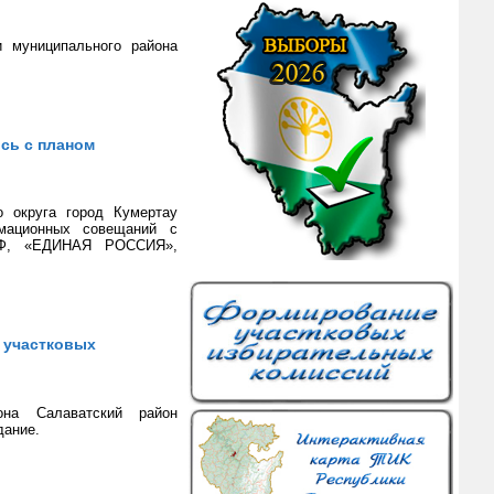
и муниципального района
сь с планом
о округа город Кумертау
мационных совещаний с
ПРФ, «ЕДИНАЯ РОССИЯ»,
 участковых
она Салаватский район
дание.