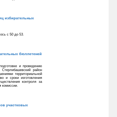
ниц избирательных
сь с 50 до 53.
ирательных бюллетеней
подготовке и проведению
а Стерлибашевский район
шениями территориальной
во и сроки изготовления
уществления контроля за
м комиссии.
ов участковых