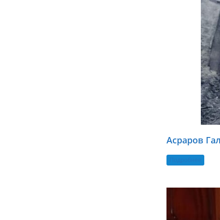
Асраров Га
Подробнее