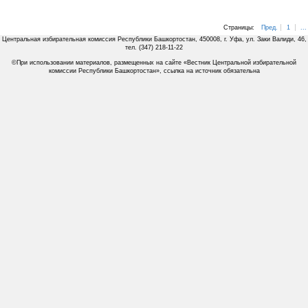
Страницы:
Пред.
1
...
Центральная избирательная комиссия Республики Башкортостан, 450008, г. Уфа, ул. Заки Валиди, 46,
тел. (347) 218-11-22
©При использовании материалов, размещенных на сайте «Вестник Центральной избирательной
комиссии Республики Башкортостан», ссылка на источник обязательна