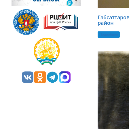
Габсаттаро
район
Подробнее