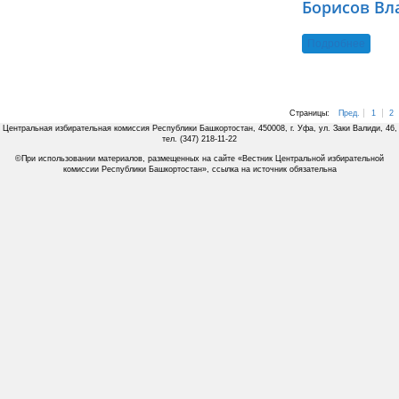
Борисов Вл
Подробнее
Страницы:
Пред.
1
2
Центральная избирательная комиссия Республики Башкортостан, 450008, г. Уфа, ул. Заки Валиди, 46,
тел. (347) 218-11-22
©При использовании материалов, размещенных на сайте «Вестник Центральной избирательной
комиссии Республики Башкортостан», ссылка на источник обязательна