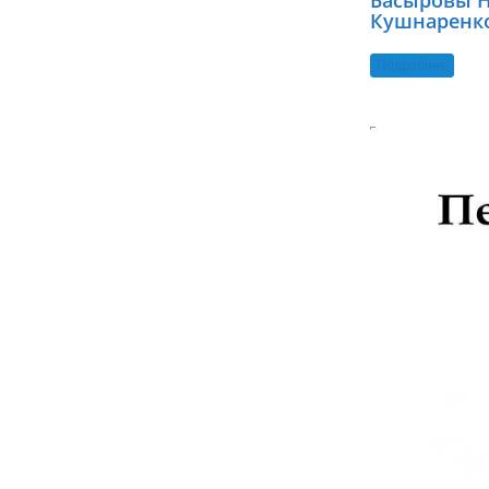
Басыровы Н
Кушнаренко
Подробнее