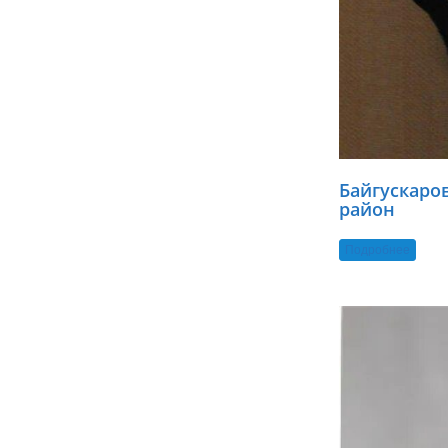
Байгускаро
район
Подробнее