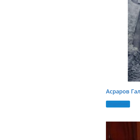
Асраров Га
Подробнее